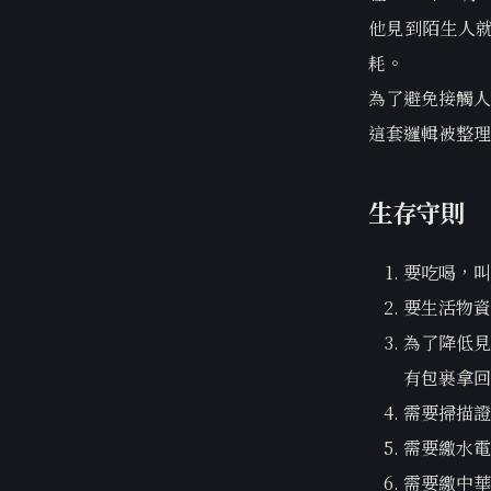
他見到陌生人
耗。
為了避免接觸人
這套邏輯被整理
生存守則
要吃喝，叫u
要生活物資
為了降低見
有包裹拿回
需要掃描證
需要繳水電
需要繳中華