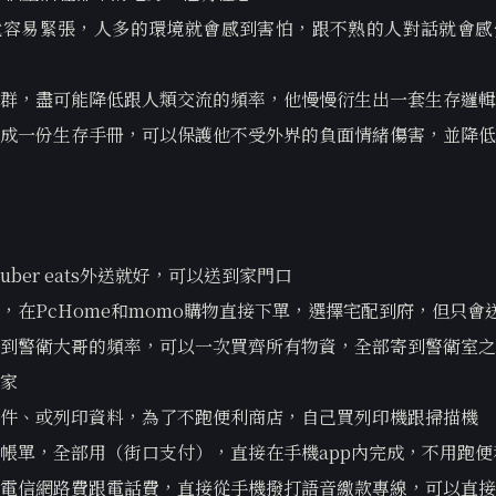
就容易緊張，人多的環境就會感到害怕，跟不熟的人對話就會感
群，盡可能降低跟人類交流的頻率，他慢慢衍生出一套生存邏輯
成一份生存手冊，可以保護他不受外界的負面情緒傷害，並降低
ber eats外送就好，可以送到家門口
，在PcHome和momo購物直接下單，選擇宅配到府，但只會
到警衛大哥的頻率，可以一次買齊所有物資，全部寄到警衛室之
家
件、或列印資料，為了不跑便利商店，自己買列印機跟掃描機
帳單，全部用（街口支付），直接在手機app內完成，不用跑便
電信網路費跟電話費，直接從手機撥打語音繳款專線，可以直接