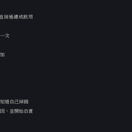
以直接過濾成飲用
一次
加
知道自己掉錢
因，並開始自責