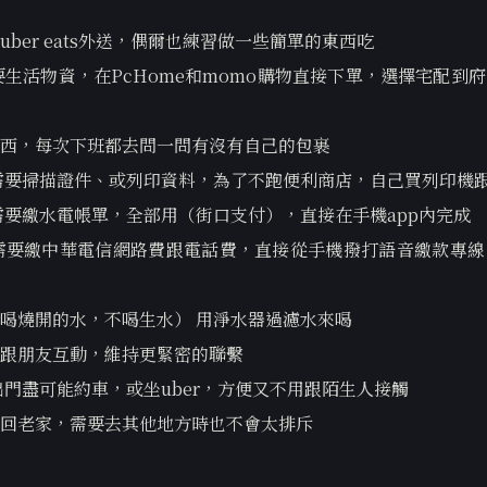
uber eats外送，偶爾也練習做一些簡單的東西吃
要生活物資，在PcHome和momo購物直接下單，選擇宅配到
西，每次下班都去問一問有沒有自己的包裹
需要掃描證件、或列印資料，為了不跑便利商店，自己買列印機
需要繳水電帳單，全部用（街口支付），直接在手機app內完成
需要繳中華電信網路費跟電話費，直接從手機撥打語音繳款專線
喝燒開的水，不喝生水） 用淨水器過濾水來喝
跟朋友互動，維持更緊密的聯繫
出門盡可能約車，或坐uber，方便又不用跟陌生人接觸
回老家，需要去其他地方時也不會太排斥