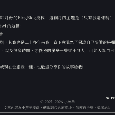
6年2月份的BlogBlog投稿，這個月的主題是（只有我這樣嗎
wi 的這篇:
樂會
則，其實也是二十多年來我一直下意識為了保護自己所做的抉擇
氣，以及很多時間，才慢慢的拋棄一些從小到大，可能因為自己
或現在也跟我一樣，也歡迎分享你的故事給我!
ser
© 2021–2026 小羔羊
文章內容為小羔羊原創，轉載請包含原網址，勿擅自抄襲，違者必糾