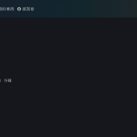
用的東西
部落卷
3 分鐘