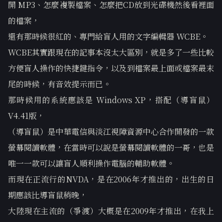
開 MP3、怎麼複製檔案、怎麼把CD放到光碟機然後看裡面
的檔案，
還有那時候很紅的、專門給盲人用的文字編輯器 WCBE。
WCBE其實跟現在的記事本沒太大區別，就是多了一些比較
方便盲人操作的快捷鍵指令，以及到檔案最上面或檔案最末
尾的時候，有音效提示而已。
那時候用的系統應該是 Windows XP，搭配（導盲鼠）
V4.41版，
（導盲鼠）是中華電信與淡江視障資源中心合作開發的一款
螢幕閱讀軟體，在當時可以說是螢幕閱讀軟體的一哥，也是
唯一一款可以讓盲人順利操作電腦的輔助軟體。
而現在正流行的NVDA，是在2006年才推出的，出生的日
期應該比導盲鼠稍晚，
大陸現在主流的（爭渡）大概是在2009年才推出，在我上